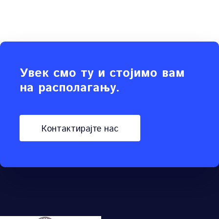
Увек смо ту и стојимо вам
на располагању.
контактирајте нас