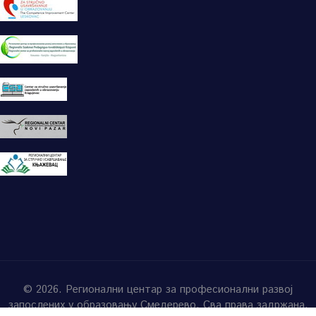
© 2026. Регионални центар за професионални развој
запослених у образовању Смедерево. Сва права задржана.