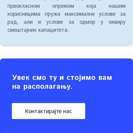
првокласном опремом која нашим
корисницима пружа максималне услове за
рад, али и услове за одмор у оквиру
смештајних капацитета.
Увек смо ту и стојимо вам
на располагању.
контактирајте нас