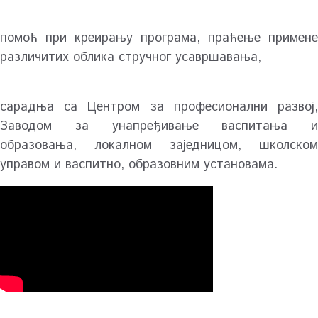
помоћ при креирању програма, праћење примене
различитих облика стручног усавршавања,
сарадња са Центром за професионални развој,
Заводом за унапређивање васпитања и
образовања, локалном заједницом, школском
управом и васпитно, образовним установама.