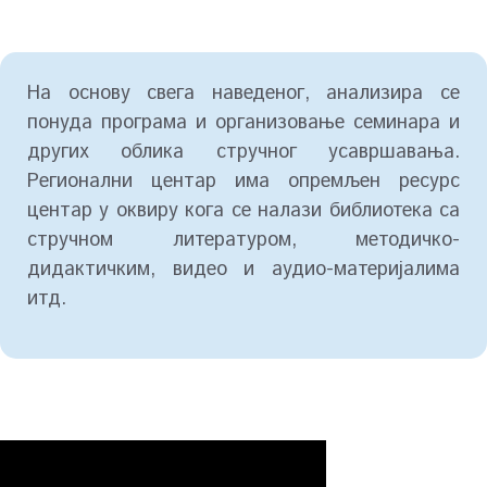
На основу свега наведеног, анализира се
понуда програма и организовање семинара и
других облика стручног усавршавања.
Регионални центар има опремљен ресурс
центар у оквиру кога се налази библиотека са
стручном литературом, методичко-
дидактичким, видео и аудио-материјалима
итд.