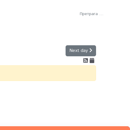
Претрага
тети
Научни клуб
Next day