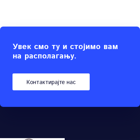
Увек смо ту и стојимо вам
на располагању.
контактирајте нас