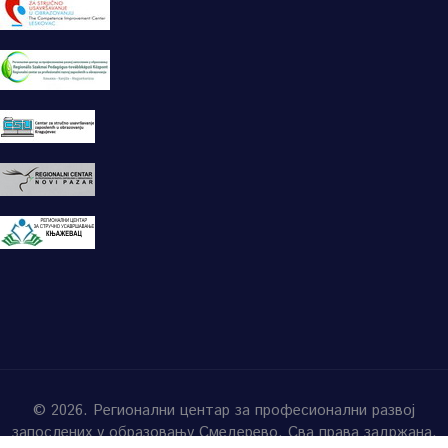
© 2026. Регионални центар за професионални развој
запослених у образовању Смедерево. Сва права задржана.