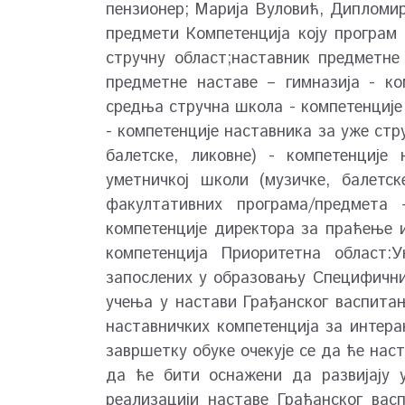
пензионер; Марија Вуловић, Дипломи
предмети Компетенција коју програм 
стручну област;наставник предметне
предметне наставе – гимназија - к
средња стручна школа - компетенције
- компетенције наставника за уже стр
балетске, ликовне) - компетенције
уметничкој школи (музичке, балетс
факултативних програма/предмета 
компетенције директора за праћење 
компетенција Приоритетна област:
запослених у образовању Специфичн
учења у настави Грађанског васпита
наставничких компетенција за интера
завршетку обуке очекује се да ће на
да ће бити оснажени да развијају 
реализацији наставе Грађанског ва