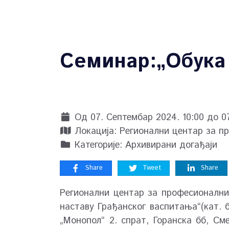
Семинар:„Обука 
Од 07. Септембар 2024. 10:00 до 07
Локација:
Регионални центар за п
Категорије:
Архивирани догађаји
Share
Tweet
Share
Регионални центар за професионални 
наставу Грађанског васпитања“(кат. б
„Монопол“ 2. спрат, Горанска бб, С