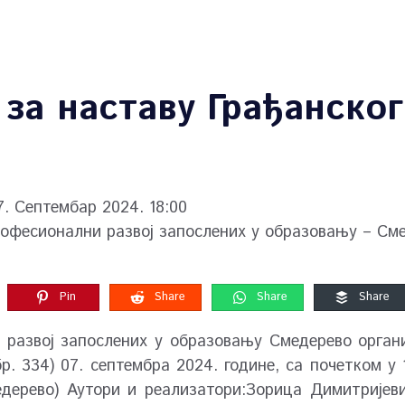
за наставу Грађанско
. Септембар 2024. 18:00
рофесионални развој запослених у образовању – См
Pin
Share
Share
Share
развој запослених у образовању Смедерево органи
р. 334) 07. септембра 2024. године, са почетком у
медерево) Аутори и реализатори:Зорица Димитријев