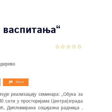
г васпитања“
едерево
Share
зује реализацију семинара: „Обука за
 10 сати у просторијама Центра(зграда
ић, Дипломирана социјална радница ,