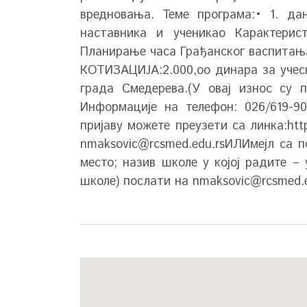
вредновања. Теме програма:• 1. да
наставника и ученикаo Карактерис
Планирање часа Грађанског васпитања,
КОТИЗАЦИЈА:2.000,оо динара за учесн
града Смедерева.(У овај износ су 
Информације на телефон: 026/619-9
пријаву можете преузети са линка:h
nmaksovic@rcsmed.edu.rsИЛИмејл
са по
место; назив школе у којој радите –
школе) послати на
nmaksovic@rcsmed.e