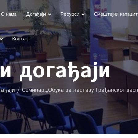
О нама
Догађаји
Ресурси
Смештајни капаци
Контакт
и догађаји
гађаји
Семинар:„Обука за наставу Грађанског вас