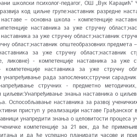
рани школски психолог-педагог, ОШ „Вук Караџић“ 
развија код циљне групе:наставник разредне наст
 наставе – основна школа - компетенције наставн
омпетенције наставника за уже стручну област;на
 наставника за уже стручну област;наставник стру
учну област;наставник општеобразовних предмета –
 наставника за уже стручну област;наставник ст
ке, ликовне) - компетенције наставника за уже с
- компетенције наставника за уже стручну обл
и унапређивање рада запослених;стручни сарадник
Унапређивање стручних - предметно методички
и циљеви:Унапређивање знања наставника о циљеви
ња. Оспособљавање наставника за развој ученичких
ктивни приступ у реализацији наставе Грађанског
ставници унапредити знања о целовитости процеса у
ученичке компетенције за 21 век, да ће примењи
спитања и да ће успешно планирати часове и пр