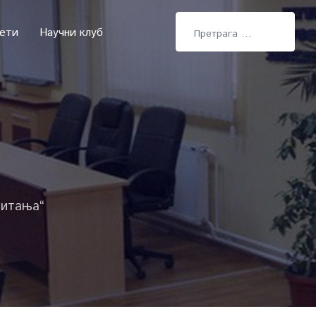
Претрага
тети
Научни клуб
питања“