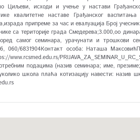
нo Циљеви, исходи и учење у настави Грађанск
тике квалитетне наставе Грађанског васпитања
израда припреме за час и евалуација Број учесник
ике са територије града Смедерева;3.000,оо динара
поред самог семинара, урачунати и трошкови с
06, 060/6831904Контакт особа: Наташа Максовић
ttps://www.rcsmed.edu.rs/PRIJAVA_ZA_SEMINAR_U_R
требним подацима (назив семинара; име, презиме;
 уколико школа плаћа котизацију навести: назив 
du.rs