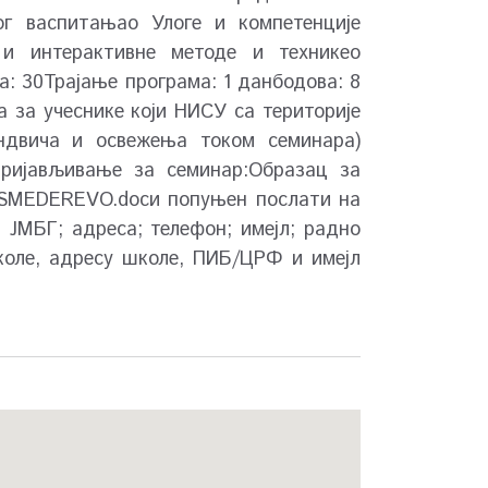
ог васпитањаo Улоге и компетенције
 и интерактивне методе и техникеo
а: 30Трајање програма: 1 данбодова: 8
 за учеснике који НИСУ са територије
ендвича и освежења током семинара)
Пријављивање за семинар:Образац за
C_SMEDEREVO.docи попуњен послати на
 ЈМБГ; адреса; телефон; имејл; радно
школе, адресу школе, ПИБ/ЦРФ и имејл