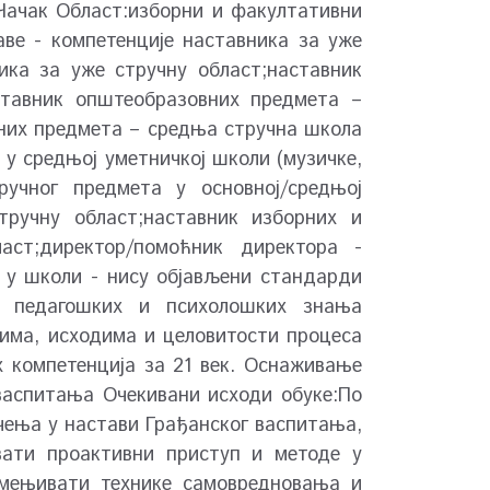
Чачак Област:изборни и факултативни
аве - компетенције наставника за уже
ика за уже стручну област;наставник
ставник општеобразовних предмета –
чних предмета – средња стручна школа
 у средњој уметничкој школи (музичке,
ручног предмета у основној/средњој
тручну област;наставник изборних и
аст;директор/помоћник директора -
 у школи - нису објављени стандарди
х, педагошких и психолошких знања
ма, исходима и целовитости процеса
 компетенција за 21 век. Оснаживање
 васпитања Очекивани исходи обуке:По
чења у настави Грађанског васпитања,
вати проактивни приступ и методе у
имењивати технике самовредновања и