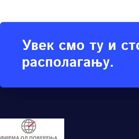
Увек смо ту и ст
располагању.