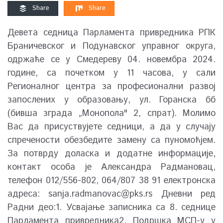
Share
Share
Девета седница Парламента привредника РПК
Браничевског и Подунавског управног округа,
одржаће се у Смедереву 04. новембра 2024.
године, са почетком у 11 часова, у сали
Регионалног центра за професионални развој
запослених у образовању, ул. Горанска бб
(бивша зграда „Монопола" 2, спрат). Молимо
Вас да присуствујете седници, а да у случају
спречености обезбедите замену са пуномоћјем.
За потврду доласка и додатне информације,
контакт особа је Александра Радмановац,
телефон 012/556-802, 064/807 38 91 електронска
адреса:
sanja.radmanovac@pks.rs
Дневни ред
Радни део:1. Усвајање записника са 8. седнице
Парламента привредника2. Подршка МСП-у у