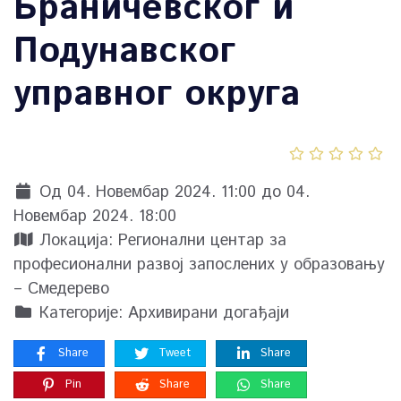
Браничевског и
Подунавског
управног округа
Од 04. Новембар 2024. 11:00 до 04.
Новембар 2024. 18:00
Локација:
Регионални центар за
професионални развој запослених у образовању
– Смедерево
Категорије:
Архивирани догађаји
Share
Tweet
Share
Pin
Share
Share