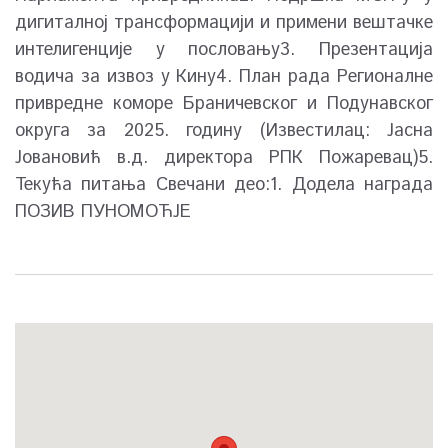
дигиталној трансформацији и примени вештачке
интелигенције у пословању3. Презентација
водича за извоз у Кину4. План рада Регионалне
привредне коморе Браничевског и Подунавског
округа за 2025. годину (Известилац: Јасна
Јовановић в.д. директора РПК Пожаревац)5.
Текућа питања Свечани део:1. Додела награда
ПОЗИВ ПУНОМОЋЈЕ