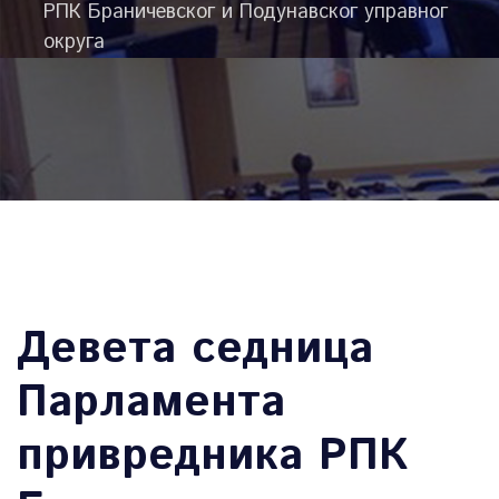
РПК Браничевског и Подунавског управног
округа
Девета седница
Парламента
привредника РПК