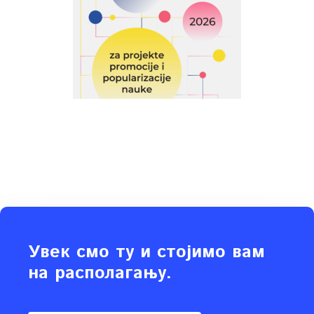
Увек смо ту и стојимо вам
на располагању.