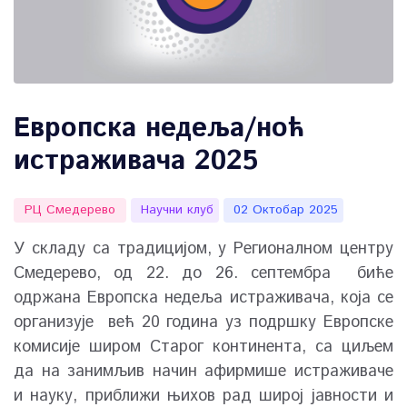
Европска недеља/ноћ
истраживача 2025
РЦ Смедерево
Научни клуб
02 Октобар 2025
У складу са традицијом, у Регионалном центру
Смедерево, од 22. до 26. септембра биће
одржана Европска недеља истраживача, која се
организује већ 20 година уз подршку Европске
комисије широм Старог континента, са циљем
да на занимљив начин афирмише истраживаче
и науку, приближи њихов рад широј јавности и