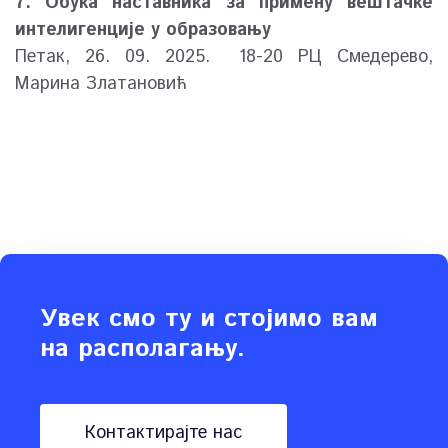
7. Обука наставника за примену вештачке
интелигенције у образовању
Петак, 26. 09. 2025. 18-20 РЦ Смедерево,
Марина Златановић
Увек смо ту и стојимо вам
на располагању.
контактирајте нас