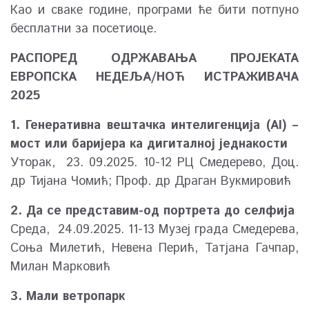
Као и сваке године, програми ће бити потпуно
бесплатни за посетиоце.
РАСПОРЕД ОДРЖАВАЊА ПРОЈЕКАТА
ЕВРОПСКА НЕДЕЉА/НОЋ ИСТРАЖИВАЧА
2025
1. Генеративна вештачка интелигенција (AI) –
мост или баријера ка дигиталној једнакости
Уторак, 23. 09.2025. 10-12 РЦ Смедерево, Доц.
др Тијана Чомић; Проф. др Драган Вукмировић
2. Да се представим-од портрета до селфија
Среда, 24.09.2025. 11-13 Музеј града Смедерева,
Соња Милетић, Невена Перић, Татјана Гачпар,
Милан Марковић
3. Мали ветропарк