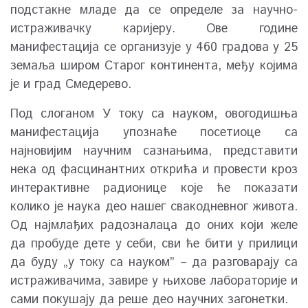
подстакне младе да се определе за научно-
истраживачку каријеру. Ове године
манифестација се организује у 460 градова у 25
земаља широм Старог континента, међу којима
је и град Смедерево.
Под слоганом У току са науком, овогодишња
манифестација упознаће посетиоце са
најновијим научним сазнањима, представити
нека од фасцинантних открића и провести кроз
интерактивне радионице које ће показати
колико је наука део нашег свакодневног живота.
Од најмлађих радозналаца до оних који желе
да пробуде дете у себи, сви ће бити у прилици
да буду „у току са науком” – да разговарају са
истраживачима, завире у њихове лабораторије и
сами покушају да реше део научних загонетки.