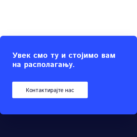
Увек смо ту и стојимо вам
на располагању.
контактирајте нас