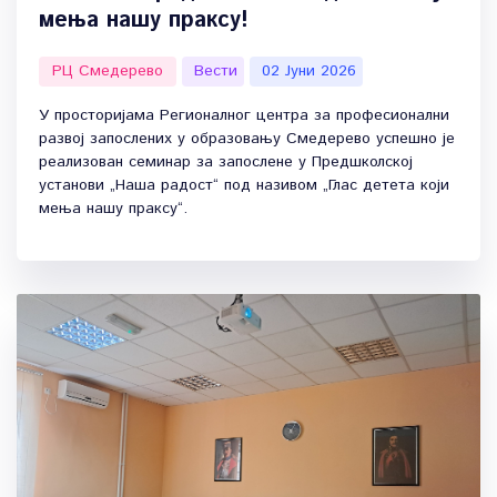
мења нашу праксу!
РЦ Смедерево
Вести
02 Јуни 2026
У просторијама Регионалног центра за професионални
развој запослених у образовању Смедерево успешно је
реализован семинар за запослене у Предшколској
установи „Наша радост“ под називом „Глас детета који
мења нашу праксу“.