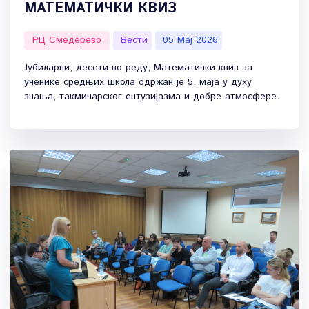
МАТЕМАТИЧКИ КВИЗ
РЦ Смедерево
Вести
05 Мај 2026
Јубиларни, десети по реду, Математички квиз за
ученике средњих школа одржан је 5. маја у духу
знања, такмичарског ентузијазма и добре атмосфере.