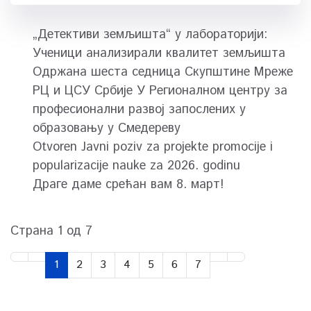
„Детективи земљишта“ у лабораторији:
Ученици анализирали квалитет земљишта
Одржана шеста седница Скупштине Мреже
РЦ и ЦСУ Србије У Регионалном центру за
професионални развој запослених у
образовању у Смедереву
Otvoren Javni poziv za projekte promocije i
popularizacije nauke za 2026. godinu
Драге даме срећан вам 8. март!
Страна 1 од 7
1
2
3
4
5
6
7