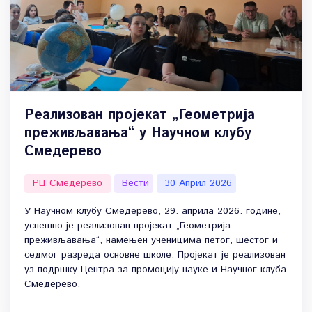
Реализован пројекат „Геометрија
преживљавања“ у Научном клубу
Смедерево
РЦ Смедерево
Вести
30 Април 2026
У Научном клубу Смедерево, 29. априла 2026. године,
успешно је реализован пројекат „Геометрија
преживљавања“, намењен ученицима петог, шестог и
седмог разреда основне школе. Пројекат је реализован
уз подршку Центра за промоцију науке и Научног клуба
Смедерево.