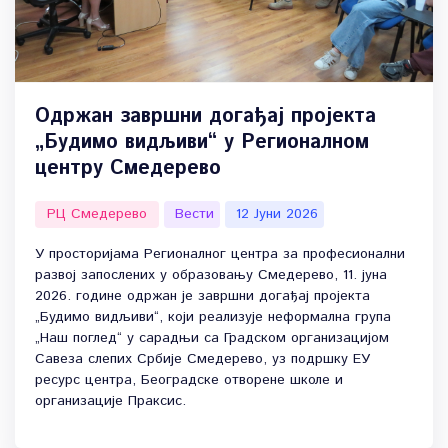
Одржан завршни догађај пројекта
„Будимо видљиви“ у Регионалном
центру Смедерево
РЦ Смедерево
Вести
12 Јуни 2026
У просторијама Регионалног центра за професионални
развој запослених у образовању Смедерево, 11. јуна
2026. године одржан је завршни догађај пројекта
„Будимо видљиви“, који реализује неформална група
„Наш поглед“ у сарадњи са Градском организацијом
Савеза слепих Србије Смедерево, уз подршку ЕУ
ресурс центра, Београдске отворене школе и
организације Праксис.